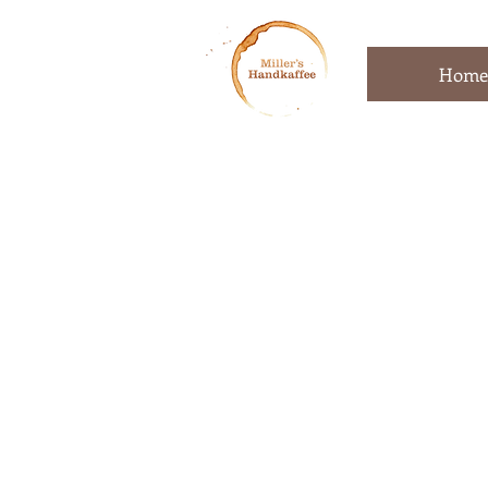
Home
Miller's
Han