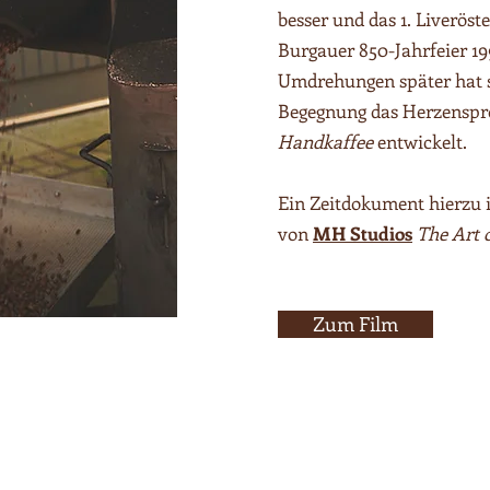
besser und das 1. Liverös
Burgauer 850-Jahrfeier 19
Umdrehungen später hat s
Begegnung das Herzenspr
Handkaffee
entwickelt.
Ein Zeitdokument hierzu is
von
MH Studios
The Art 
Zum Film