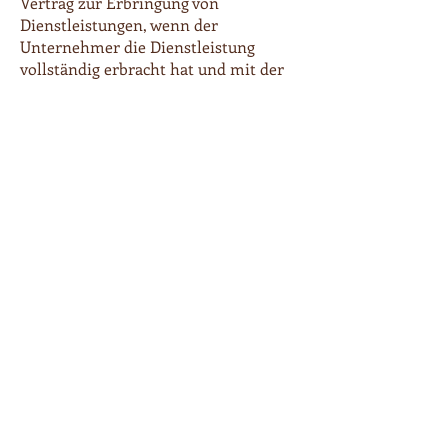
Vertrag zur Erbringung von
Dienstleistungen, wenn der
Unternehmer die Dienstleistung
vollständig erbracht hat und mit der
Ausführung der Dienstleistung erst
begonnen hat, nachdem der
Verbraucher dazu seine ausdrückliche
Zustimmung gegeben hat und
gleichzeitig seine Kenntnis davon
bestätigt hat, dass er sein
Widerrufsrecht bei vollständiger
Vertragserfüllung durch den
Unternehmer verliert.
Muster-Widerrufsformular
(Wenn Sie den Vertrag widerrufen
wollen, dann füllen Sie bitte dieses
Formular aus und senden Sie es
zurück.)